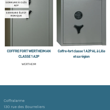
SERRURE À CLÉS
A2P
SERRURE ÉLECT
RONIQUE
COFFRE FORT WERTHEIM AN
Coffre-fort classe 1 A2P AL à Lille
CLASSE 1 A2P
et sa région
WERTHEIM
Coffralarme
130 rue des Bourreliers