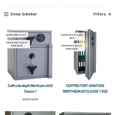
Show Sidebar
Filters
SERRURE À CLÉ
SERRURE À CLÉS
A2P
SERRURE ÉLECT
RONIQUE
SERRURE ÉLECT
RONIQUE
Coffre de dépôt Wertheim AGD
COFFRE FORT IGNIFUGE
Classe 1
WERTHEIM AP CLASSE 1 VDS
WERTHEIM