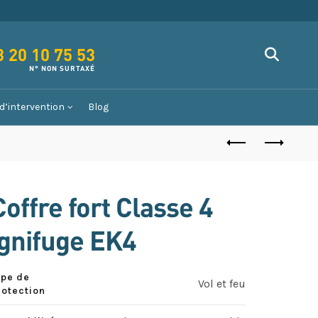
3 20 10 75 53
d’intervention
Blog
Coffre fort Classe 4
ignifuge EK4
ype de
Vol et feu
rotection