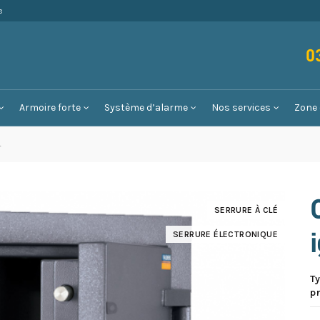
e
0
Armoire forte
Système d’alarme
Nos services
Zone 
4
SERRURE À CLÉ
SERRURE ÉLECTRONIQUE
T
p