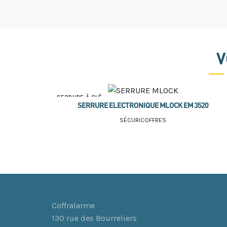
V
SERRURE À CLÉ
SERRURE ELECTRONIQUE MLOCK EM 3520
SERRURE À DISQUES
SÉCURICOFFRES
SERRURE BIOMÉTRIQUE
SERRURE ÉLECTRONIQUE
SERRURE HYBRIDE
Coffralarme
130 rue des Bourreliers