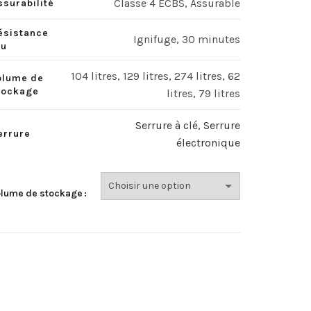
Classe 4 ECBS, Assurable
ssurabilité
ésistance
Ignifuge, 30 minutes
eu
104 litres, 129 litres, 274 litres, 62
olume de
tockage
litres, 79 litres
Serrure à clé
,
Serrure
errure
électronique
olume de stockage