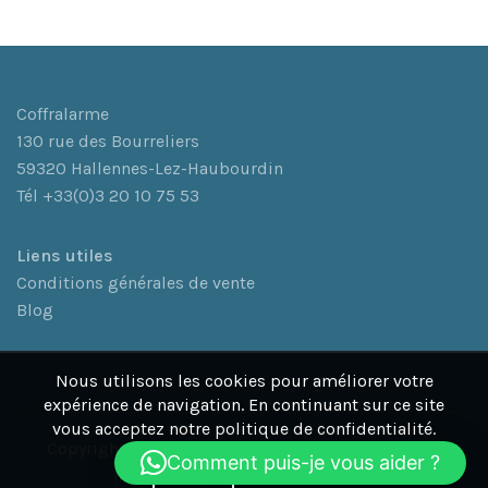
Coffralarme
130 rue des Bourreliers
59320 Hallennes-Lez-Haubourdin
Tél +33(0)3 20 10 75 53
L
iens utiles
Conditions générales de vente
Blog
Nous utilisons les cookies pour améliorer votre
expérience de navigation. En continuant sur ce site
vous acceptez notre politique de confidentialité.
Copyright© 2026 Coffralarme. Coffralarme est une
Comment puis-je vous aider ?
More info
marque déposée de WORLDSAFE.
ACCEPT