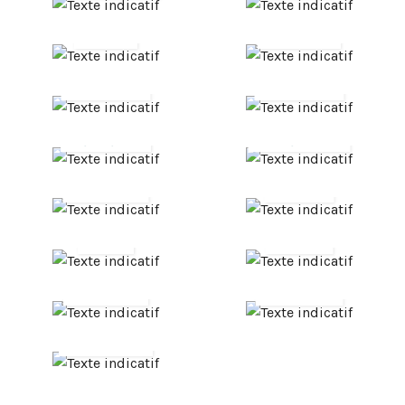
Bureaux
Banque
de tabacs
Commerces
Commerces
de luxe
sensibles
Concessions
auto,
garages
Enseignement
Entreprises
Hôpitaux
Hôtels
Notaires
Particuliers
Pharmacies
Police,
gendarmerie