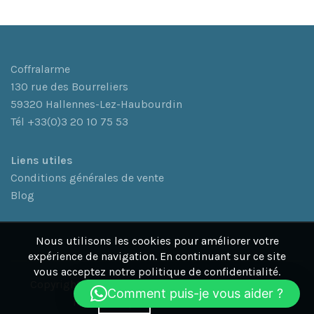
Coffralarme
130 rue des Bourreliers
59320 Hallennes-Lez-Haubourdin
Tél +33(0)3 20 10 75 53
L
iens utiles
Conditions générales de vente
Blog
Nous utilisons les cookies pour améliorer votre
expérience de navigation. En continuant sur ce site
vous acceptez notre politique de confidentialité.
Copyright© 2026 Coffralarme. Coffralarme est une
Comment puis-je vous aider ?
More info
marque déposée de WORLDSAFE.
ACCEPT