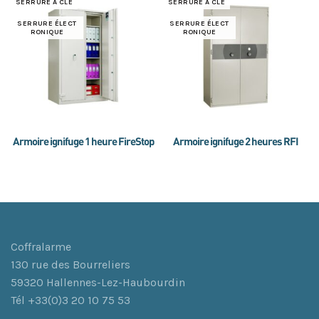
SERRURE À CLÉ
SERRURE À CLÉ
SERRURE ÉLECT
SERRURE ÉLECT
RONIQUE
RONIQUE
Armoire ignifuge 1 heure FireStop
Armoire ignifuge 2 heures RFI
Coffralarme
130 rue des Bourreliers
59320 Hallennes-Lez-Haubourdin
Tél +33(0)3 20 10 75 53